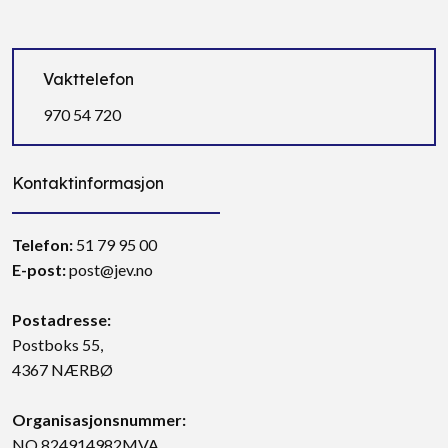
Vakttelefon
970 54 720
Kontaktinformasjon
Telefon:
51 79 95 00
E-post:
post@jev.no
Postadresse:
Postboks 55,
4367 NÆRBØ
Organisasjonsnummer:
NO 824914982MVA